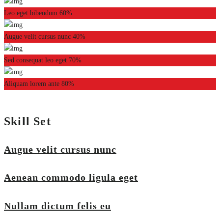
Leo eget bibendum
60%
Augue velit cursus nunc
40%
Sed consequat leo eget
70%
Aliquam lorem ante
80%
Skill Set
Augue velit cursus nunc
Aenean commodo ligula eget
Nullam dictum felis eu